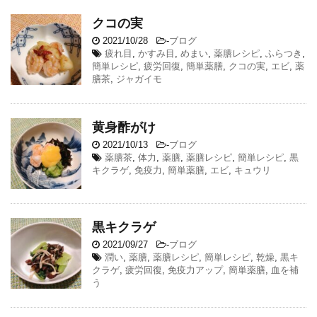
クコの実
2021/10/28
-
ブログ
疲れ目
,
かすみ目
,
めまい
,
薬膳レシピ
,
ふらつき
,
簡単レシピ
,
疲労回復
,
簡単薬膳
,
クコの実
,
エビ
,
薬
膳茶
,
ジャガイモ
黄身酢がけ
2021/10/13
-
ブログ
薬膳茶
,
体力
,
薬膳
,
薬膳レシピ
,
簡単レシピ
,
黒
キクラゲ
,
免疫力
,
簡単薬膳
,
エビ
,
キュウリ
黒キクラゲ
2021/09/27
-
ブログ
潤い
,
薬膳
,
薬膳レシピ
,
簡単レシピ
,
乾燥
,
黒キ
クラゲ
,
疲労回復
,
免疫力アップ
,
簡単薬膳
,
血を補
う