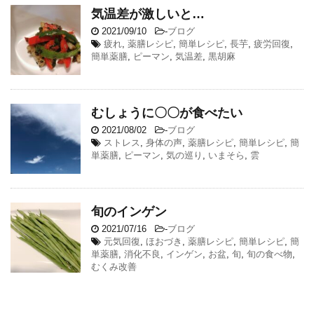
気温差が激しいと…
2021/09/10
-
ブログ
疲れ
,
薬膳レシピ
,
簡単レシピ
,
長芋
,
疲労回復
,
簡単薬膳
,
ピーマン
,
気温差
,
黒胡麻
むしょうに〇〇が食べたい
2021/08/02
-
ブログ
ストレス
,
身体の声
,
薬膳レシピ
,
簡単レシピ
,
簡
単薬膳
,
ピーマン
,
気の巡り
,
いまそら
,
雲
旬のインゲン
2021/07/16
-
ブログ
元気回復
,
ほおづき
,
薬膳レシピ
,
簡単レシピ
,
簡
単薬膳
,
消化不良
,
インゲン
,
お盆
,
旬
,
旬の食べ物
,
むくみ改善