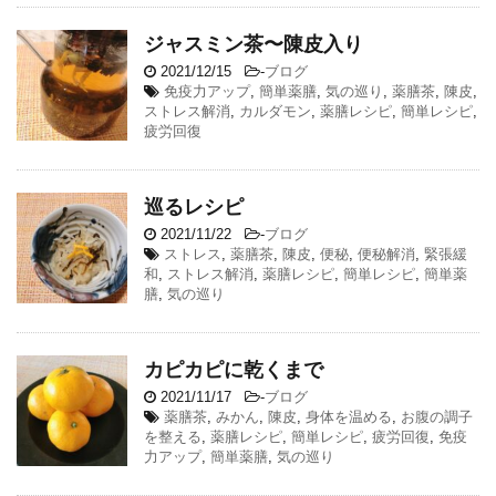
ジャスミン茶〜陳皮入り
2021/12/15
-
ブログ
免疫力アップ
,
簡単薬膳
,
気の巡り
,
薬膳茶
,
陳皮
,
ストレス解消
,
カルダモン
,
薬膳レシピ
,
簡単レシピ
,
疲労回復
巡るレシピ
2021/11/22
-
ブログ
ストレス
,
薬膳茶
,
陳皮
,
便秘
,
便秘解消
,
緊張緩
和
,
ストレス解消
,
薬膳レシピ
,
簡単レシピ
,
簡単薬
膳
,
気の巡り
カピカピに乾くまで
2021/11/17
-
ブログ
薬膳茶
,
みかん
,
陳皮
,
身体を温める
,
お腹の調子
を整える
,
薬膳レシピ
,
簡単レシピ
,
疲労回復
,
免疫
力アップ
,
簡単薬膳
,
気の巡り