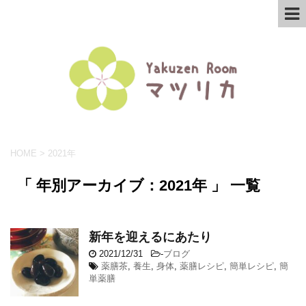
HOME
>
2021年
「 年別アーカイブ：2021年 」 一覧
新年を迎えるにあたり
2021/12/31
-
ブログ
薬膳茶
,
養生
,
身体
,
薬膳レシピ
,
簡単レシピ
,
簡
単薬膳