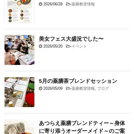
2026/06/28
-
薬膳教室情報
美女フェス大盛況でした〜
2026/05/20
-
イベント
5月の薬膳茶ブレンドセッション
2026/05/09
-
薬膳教室情報
,
ブログ
あつらえ薬膳ブレンドティー～身体
に寄り添うオーダーメイド～のご案