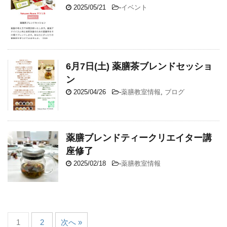
2025/05/21
-
イベント
6月7日(土) 薬膳茶ブレンドセッショ
ン
2025/04/26
-
薬膳教室情報
,
ブログ
薬膳ブレンドティークリエイター講
座修了
2025/02/18
-
薬膳教室情報
1
2
次へ »