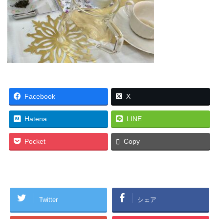
Facebook
X
Hatena
LINE
Pocket
Copy
Twitter
シェア