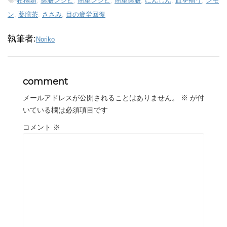
-
柑橘類
,
薬膳レシピ
,
簡単レシピ
,
簡単薬膳
,
にんじん
,
血を補う
,
レモ
ン
,
薬膳茶
,
ささみ
,
目の疲労回復
執筆者:
Noriko
comment
メールアドレスが公開されることはありません。
※
が付
いている欄は必須項目です
コメント
※