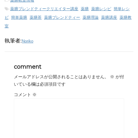
-
薬膳教室情報
-
薬膳ブレンドティークリエイター講座
,
薬膳
,
薬膳レシピ
,
簡単レシ
ピ
,
簡単薬膳
,
薬膳茶
,
薬膳ブレンドティー
,
薬膳理論
,
薬膳講座
,
薬膳教
室
執筆者:
Noriko
comment
メールアドレスが公開されることはありません。
※
が付
いている欄は必須項目です
コメント
※