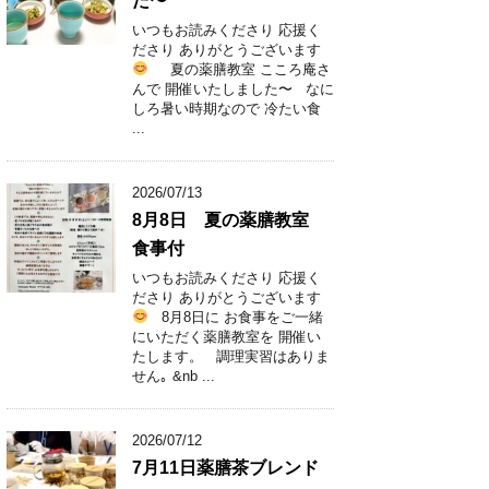
た〜
いつもお読みくださり 応援く
ださり ありがとうございます
夏の薬膳教室 こころ庵さ
んで 開催いたしました〜 なに
しろ暑い時期なので 冷たい食
...
2026/07/13
8月8日 夏の薬膳教室
食事付
いつもお読みくださり 応援く
ださり ありがとうございます
8月8日に お食事をご一緒
にいただく薬膳教室を 開催い
たします。 調理実習はありま
せん｡ &nb ...
2026/07/12
7月11日薬膳茶ブレンド