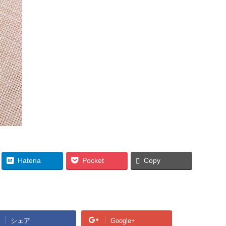
Hatena
Pocket
Copy
シェア
Google+