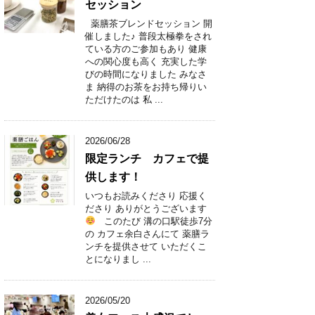
セッション
薬膳茶ブレンドセッション 開
催しました♪ 普段太極拳をされ
ている方のご参加もあり 健康
への関心度も高く 充実した学
びの時間になりました みなさ
ま 納得のお茶をお持ち帰りい
ただけたのは 私 ...
2026/06/28
限定ランチ カフェで提
供します！
いつもお読みくださり 応援く
ださり ありがとうございます
このたび 溝の口駅徒歩7分
の カフェ余白さんにて 薬膳ラ
ンチを提供させて いただくこ
とになりまし ...
2026/05/20