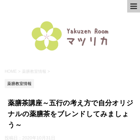
HOME
>
薬膳教室情報
>
薬膳教室情報
薬膳茶講座～五行の考え方で自分オリジ
ナルの薬膳茶をブレンドしてみましょ
う～
投稿日：
2020年10月31日