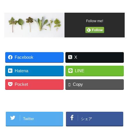
Follow me!
Facebook
X
Hatena
LINE
Pocket
Copy
Twitter
シェア