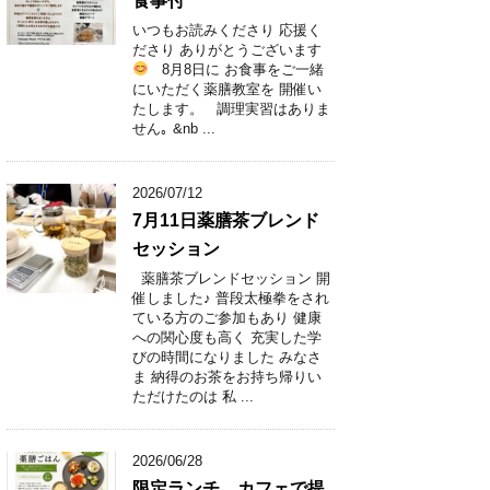
食事付
いつもお読みくださり 応援く
ださり ありがとうございます
8月8日に お食事をご一緒
にいただく薬膳教室を 開催い
たします。 調理実習はありま
せん｡ &nb ...
2026/07/12
7月11日薬膳茶ブレンド
セッション
薬膳茶ブレンドセッション 開
催しました♪ 普段太極拳をされ
ている方のご参加もあり 健康
への関心度も高く 充実した学
びの時間になりました みなさ
ま 納得のお茶をお持ち帰りい
ただけたのは 私 ...
2026/06/28
限定ランチ カフェで提