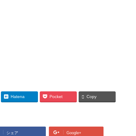
Hatena
Pocket
Copy
シェア
Google+