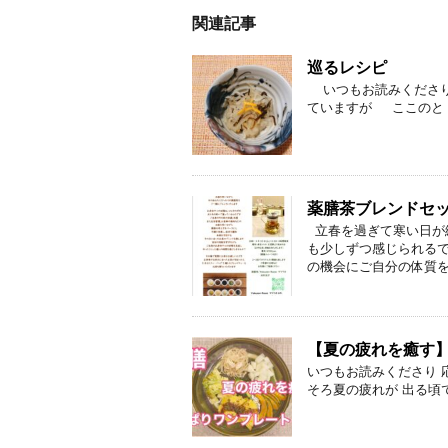
関連記事
巡るレシピ
いつもお読みくださり
ていますが ここのと .
薬膳茶ブレンドセ
立春を過ぎて寒い日が続
も少しずつ感じられるで
の機会にご自分の体質を .
【夏の疲れを癒す
いつもお読みくださり 応
そろ夏の疲れが 出る頃で