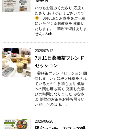
食事付
いつもお読みくださり 応援く
ださり ありがとうございます
8月8日に お食事をご一緒
にいただく薬膳教室を 開催い
たします。 調理実習はありま
せん｡ &nb ...
2026/07/12
7月11日薬膳茶ブレンド
セッション
薬膳茶ブレンドセッション 開
催しました♪ 普段太極拳をされ
ている方のご参加もあり 健康
への関心度も高く 充実した学
びの時間になりました みなさ
ま 納得のお茶をお持ち帰りい
ただけたのは 私 ...
2026/06/28
限定ランチ カフェで提