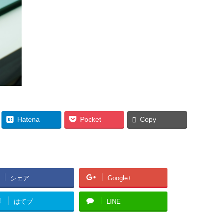
Hatena
Pocket
Copy
シェア
Google+
!
はてブ
LINE