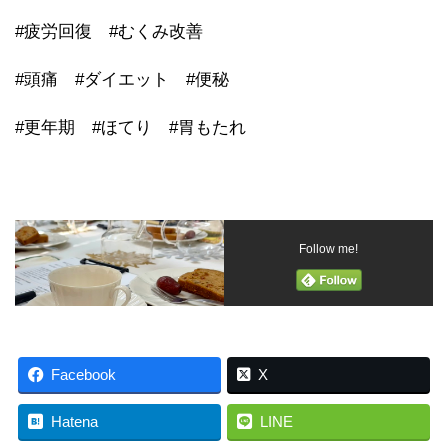
#疲労回復 #むくみ改善
#頭痛 #ダイエット #便秘
#更年期 #ほてり #胃もたれ
Follow me!
Facebook
X
Hatena
LINE