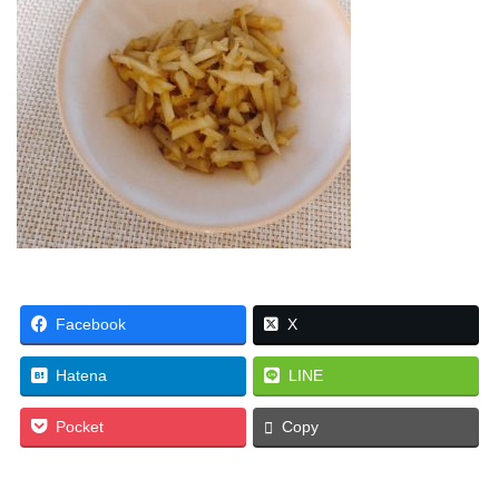
Facebook
X
Hatena
LINE
Pocket
Copy