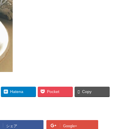
Hatena
Pocket
Copy
シェア
Google+