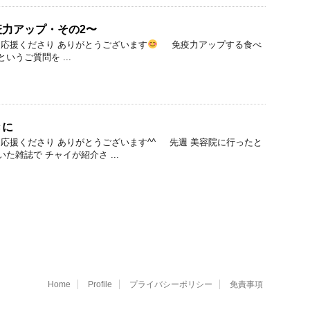
力アップ・その2〜
応援くださり ありがとうございます
免疫力アップする食べ
うご質問を ...
きに
応援くださり ありがとうございます^^ 先週 美容院に行ったと
雑誌で チャイが紹介さ ...
Home
Profile
プライバシーポリシー
免責事項