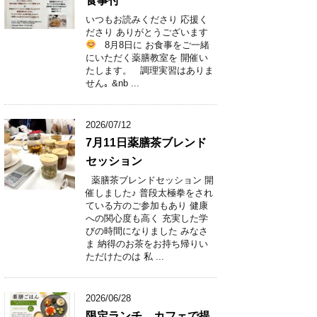
食事付
いつもお読みくださり 応援く
ださり ありがとうございます
8月8日に お食事をご一緒
にいただく薬膳教室を 開催い
たします。 調理実習はありま
せん｡ &nb ...
2026/07/12
7月11日薬膳茶ブレンド
セッション
薬膳茶ブレンドセッション 開
催しました♪ 普段太極拳をされ
ている方のご参加もあり 健康
への関心度も高く 充実した学
びの時間になりました みなさ
ま 納得のお茶をお持ち帰りい
ただけたのは 私 ...
2026/06/28
限定ランチ カフェで提