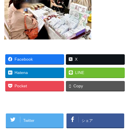
Facebook
X
Hatena
LINE
Pocket
Copy
Twitter
シェア