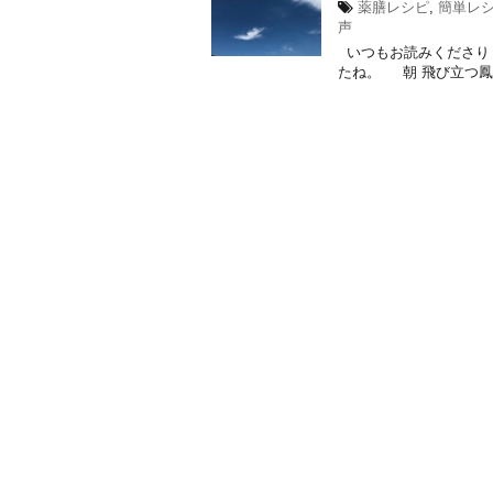
薬膳レシピ
,
簡単レ
声
いつもお読みくださり
たね。 朝 飛び立つ鳳凰の