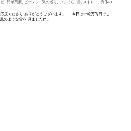
シピ
,
簡単薬膳
,
ピーマン
,
気の巡り
,
いまそら
,
雲
,
ストレス
,
身体の
 応援くださり ありがとうございます。 今日は一粒万倍日でし
ような雲を 見ました(^ ...