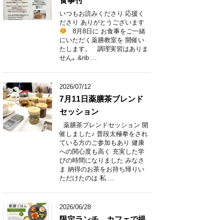
食事付
いつもお読みくださり 応援く
ださり ありがとうございます
8月8日に お食事をご一緒
にいただく薬膳教室を 開催い
たします。 調理実習はありま
せん｡ &nb ...
2026/07/12
7月11日薬膳茶ブレンド
セッション
薬膳茶ブレンドセッション 開
催しました♪ 普段太極拳をされ
ている方のご参加もあり 健康
への関心度も高く 充実した学
びの時間になりました みなさ
ま 納得のお茶をお持ち帰りい
ただけたのは 私 ...
2026/06/28
限定ランチ カフェで提