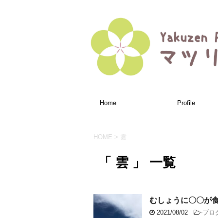
Home
Profile
HOME
>
雲
「 雲 」 一覧
むしょうに〇〇が
2021/08/02
-
ブロ